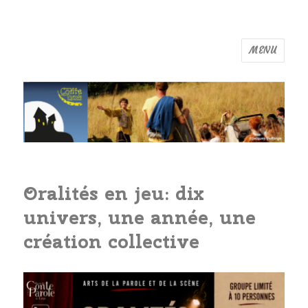
MENU
Maison du Conte de Liège
Actualités
Oralités en jeu: dix
univers, une année, une
création collective