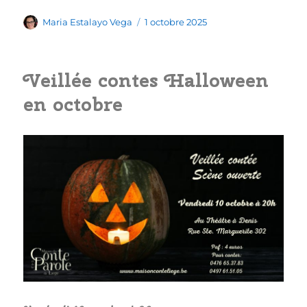
Auteur
Publié
Maria Estalayo Vega
1 octobre 2025
le
Veillée contes Halloween
en octobre