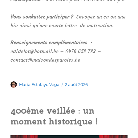
Vous souhaitez participer ?
Envoyez un cv ou une
bio ainsi qu’une courte lettre de motivation.
Renseignements complémentaires
:
cdidelot@hotmail.be – 0476 653 783 –
contact@maisondesparoles.be
Auteur
Publié
Maria Estalayo Vega
2 août 2026
le
400ème veillée : un
moment historique !