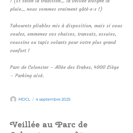
! (Et selon la tradition… la veillée éloigne la
pluie… nous sommes vraiment gâté·e·s !)
Tabourets pliables mis à disposition, mais si vous
voulez, emmenez vos chaises, transats, essuies,
coussins ou tapis volants pour votre plus grand
confort !
Parc de Colonster – Allée des Erabes, 4000 Liège
– Parking aisé.
Auteur
Publié
MDCL
4 septembre 2025
le
Veillée au Parc de