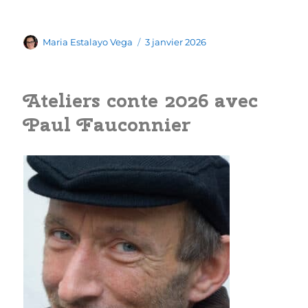
Auteur
Publié
Maria Estalayo Vega
3 janvier 2026
le
Ateliers conte 2026 avec
Paul Fauconnier