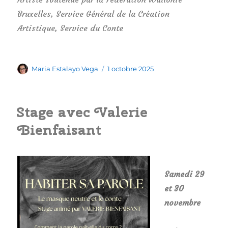
Bruxelles, Service Général de la Création
Artistique, Service du Conte
Auteur
Publié
Maria Estalayo Vega
1 octobre 2025
le
Stage avec Valerie
Bienfaisant
Samedi 29
et 30
novembre