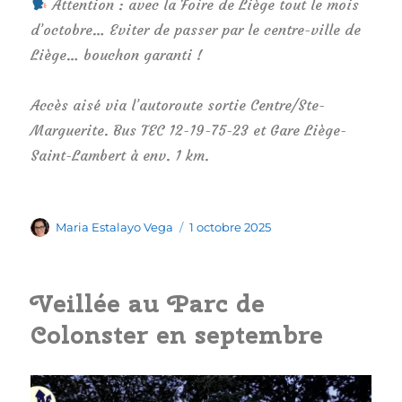
Attention : avec la Foire de Liège tout le mois
d’octobre… Eviter de passer par le centre-ville de
Liège… bouchon garanti !
Accès aisé via l’autoroute sortie Centre/Ste-
Marguerite. Bus TEC 12-19-75-23 et Gare Liège-
Saint-Lambert à env. 1 km.
Auteur
Publié
Maria Estalayo Vega
1 octobre 2025
le
Veillée au Parc de
Colonster en septembre