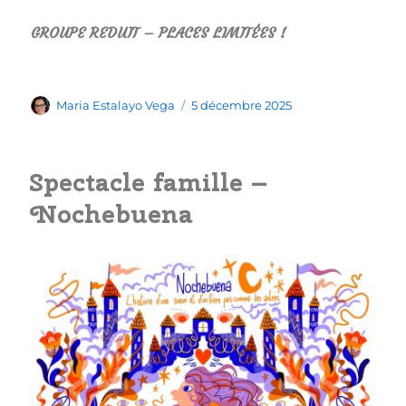
GROUPE REDUIT – PLACES LIMITÉES !
Auteur
Publié
Maria Estalayo Vega
5 décembre 2025
le
Spectacle famille –
Nochebuena