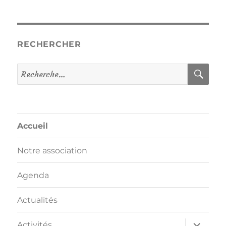
RECHERCHER
REC
Recherche
pour :
Accueil
Notre association
Agenda
Actualités
ouvrir
Activités